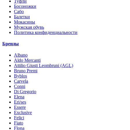
Туфли
Босоножки
Сабо
Балетки
Мокасины
Мужская обувь
Политика конфиденциальности
Бренды
Albano
Aldo Mercanti
Attilio Giusti Leombruni (AGL)
Bruno Premi
Byblos
Carvela
Conni
Di Gregorio
Elena
Eri/ses
Essere
Exclusive
Felici
Fiato
Flona