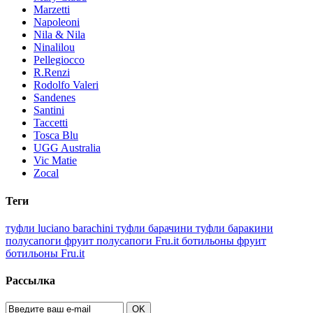
Marzetti
Napoleoni
Nila & Nila
Ninalilou
Pellegiocco
R.Renzi
Rodolfo Valeri
Sandenes
Santini
Taccetti
Tosca Blu
UGG Australia
Vic Matie
Zocal
Теги
туфли luciano barachini
туфли барачини
туфли баракини
полусапоги фруит
полусапоги Fru.it
ботильоны фруит
ботильоны Fru.it
Рассылка
OK