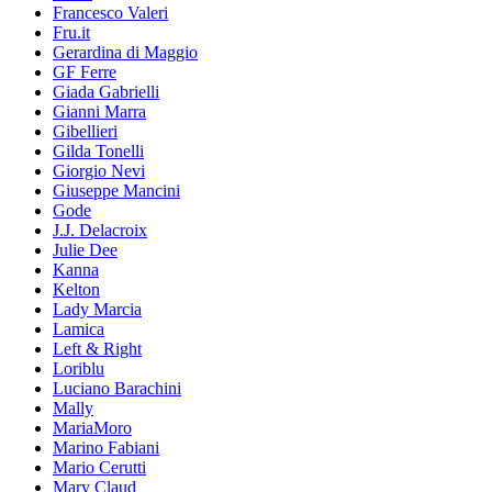
Francesco Valeri
Fru.it
Gerardina di Maggio
GF Ferre
Giada Gabrielli
Gianni Marra
Gibellieri
Gilda Tonelli
Giorgio Nevi
Giuseppe Mancini
Gode
J.J. Delacroix
Julie Dee
Kanna
Kelton
Lady Marcia
Lamica
Left & Right
Loriblu
Luciano Barachini
Mally
MariaMoro
Marino Fabiani
Mario Cerutti
Mary Claud