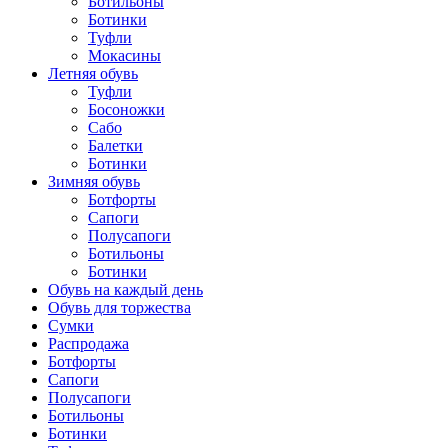
Ботильоны
Ботинки
Туфли
Мокасины
Летняя обувь
Туфли
Босоножки
Сабо
Балетки
Ботинки
Зимняя обувь
Ботфорты
Сапоги
Полусапоги
Ботильоны
Ботинки
Обувь на каждый день
Обувь для торжества
Сумки
Распродажа
Ботфорты
Сапоги
Полусапоги
Ботильоны
Ботинки