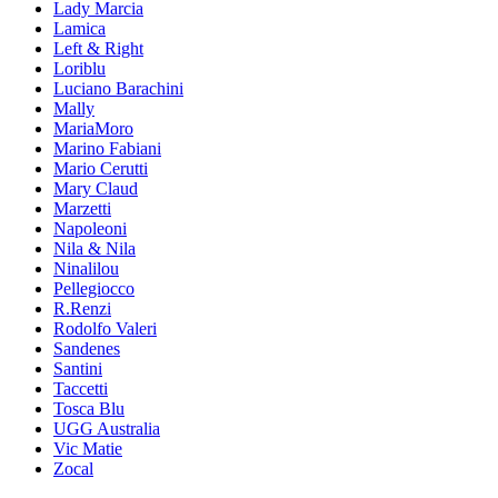
Lady Marcia
Lamica
Left & Right
Loriblu
Luciano Barachini
Mally
MariaMoro
Marino Fabiani
Mario Cerutti
Mary Claud
Marzetti
Napoleoni
Nila & Nila
Ninalilou
Pellegiocco
R.Renzi
Rodolfo Valeri
Sandenes
Santini
Taccetti
Tosca Blu
UGG Australia
Vic Matie
Zocal