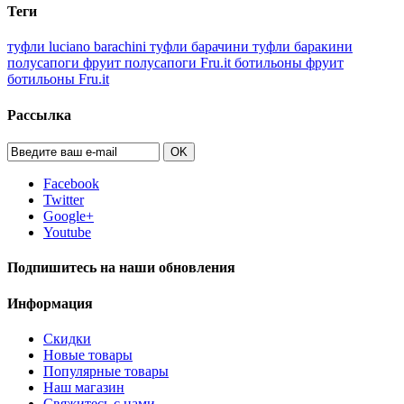
Теги
туфли luciano barachini
туфли барачини
туфли баракини
полусапоги фруит
полусапоги Fru.it
ботильоны фруит
ботильоны Fru.it
Рассылка
OK
Facebook
Twitter
Google+
Youtube
Подпишитесь на наши обновления
Информация
Скидки
Новые товары
Популярные товары
Наш магазин
Свяжитесь с нами