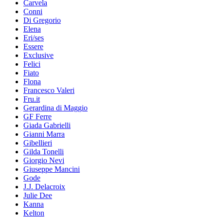
Carvela
Conni
Di Gregorio
Elena
Eri/ses
Essere
Exclusive
Felici
Fiato
Flona
Francesco Valeri
Fru.it
Gerardina di Maggio
GF Ferre
Giada Gabrielli
Gianni Marra
Gibellieri
Gilda Tonelli
Giorgio Nevi
Giuseppe Mancini
Gode
J.J. Delacroix
Julie Dee
Kanna
Kelton