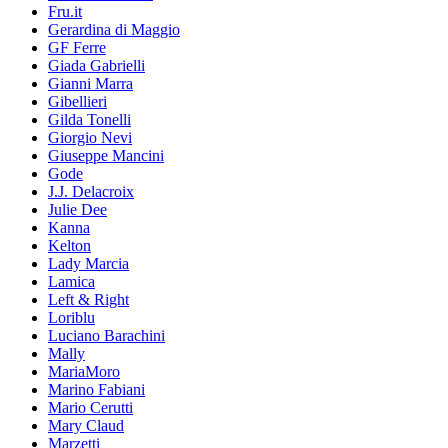
Fru.it
Gerardina di Maggio
GF Ferre
Giada Gabrielli
Gianni Marra
Gibellieri
Gilda Tonelli
Giorgio Nevi
Giuseppe Mancini
Gode
J.J. Delacroix
Julie Dee
Kanna
Kelton
Lady Marcia
Lamica
Left & Right
Loriblu
Luciano Barachini
Mally
MariaMoro
Marino Fabiani
Mario Cerutti
Mary Claud
Marzetti