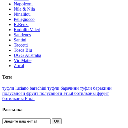
Napoleoni
Nila & Nila
Ninalilou
Pellegiocco
R.Renzi
Rodolfo Valeri
Sandenes
Santini
Taccetti
Tosca Blu
UGG Australia
Vic Matie
Zocal
Теги
туфли luciano barachini
туфли барачини
туфли баракини
полусапоги фруит
полусапоги Fru.it
ботильоны фруит
ботильоны Fru.it
Рассылка
OK