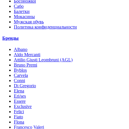
Босоножки
Сабо
Балетки
Мокасины
Мужская обувь
Политика конфиденциальности
Бренды
Albano
Aldo Mercanti
Attilio Giusti Leombruni (AGL)
Bruno Premi
Byblos
Carvela
Conni
Di Gregorio
Elena
Eri/ses
Essere
Exclusive
Felici
Fiato
Flona
Francesco Valeri