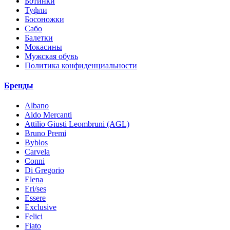
Ботинки
Туфли
Босоножки
Сабо
Балетки
Мокасины
Мужская обувь
Политика конфиденциальности
Бренды
Albano
Aldo Mercanti
Attilio Giusti Leombruni (AGL)
Bruno Premi
Byblos
Carvela
Conni
Di Gregorio
Elena
Eri/ses
Essere
Exclusive
Felici
Fiato