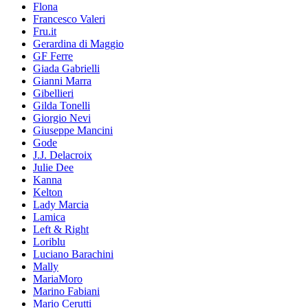
Flona
Francesco Valeri
Fru.it
Gerardina di Maggio
GF Ferre
Giada Gabrielli
Gianni Marra
Gibellieri
Gilda Tonelli
Giorgio Nevi
Giuseppe Mancini
Gode
J.J. Delacroix
Julie Dee
Kanna
Kelton
Lady Marcia
Lamica
Left & Right
Loriblu
Luciano Barachini
Mally
MariaMoro
Marino Fabiani
Mario Cerutti