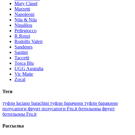
Mary Claud
Marzetti
Napoleoni
Nila & Nila
Ninalilou
Pellegiocco
R.Renzi
Rodolfo Valeri
Sandenes
Santini
Taccetti
Tosca Blu
UGG Australia
Vic Matie
Zocal
Теги
туфли luciano barachini
туфли барачини
туфли баракини
полусапоги фруит
полусапоги Fru.it
ботильоны фруит
ботильоны Fru.it
Рассылка