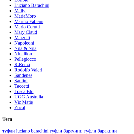
Luciano Barachini
Mally
MariaMoro
Marino Fabiani
Mario Cerutti
Mary Claud
Marzetti
Napoleoni
Nila & Nila
Ninalilou
Pellegiocco
R.Renzi
Rodolfo Valeri
Sandenes
Santini
Taccetti
Tosca Blu
UGG Australia
Vic Matie
Zocal
Теги
туфли luciano barachini
туфли барачини
туфли баракини