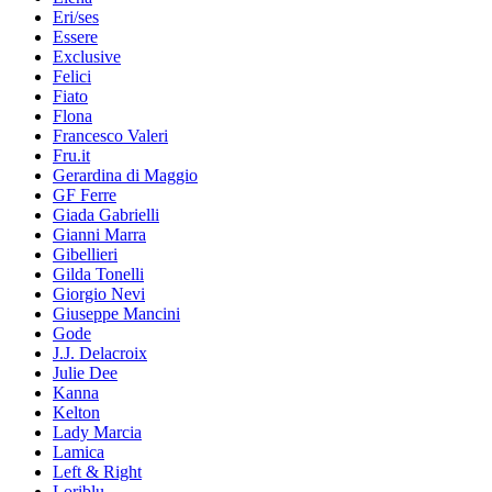
Eri/ses
Essere
Exclusive
Felici
Fiato
Flona
Francesco Valeri
Fru.it
Gerardina di Maggio
GF Ferre
Giada Gabrielli
Gianni Marra
Gibellieri
Gilda Tonelli
Giorgio Nevi
Giuseppe Mancini
Gode
J.J. Delacroix
Julie Dee
Kanna
Kelton
Lady Marcia
Lamica
Left & Right
Loriblu