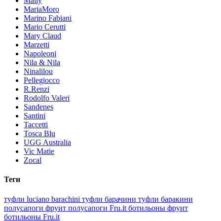
Mally
MariaMoro
Marino Fabiani
Mario Cerutti
Mary Claud
Marzetti
Napoleoni
Nila & Nila
Ninalilou
Pellegiocco
R.Renzi
Rodolfo Valeri
Sandenes
Santini
Taccetti
Tosca Blu
UGG Australia
Vic Matie
Zocal
Теги
туфли luciano barachini
туфли барачини
туфли баракини
полусапоги фруит
полусапоги Fru.it
ботильоны фруит
ботильоны Fru.it