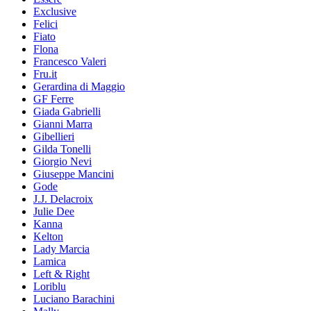
Exclusive
Felici
Fiato
Flona
Francesco Valeri
Fru.it
Gerardina di Maggio
GF Ferre
Giada Gabrielli
Gianni Marra
Gibellieri
Gilda Tonelli
Giorgio Nevi
Giuseppe Mancini
Gode
J.J. Delacroix
Julie Dee
Kanna
Kelton
Lady Marcia
Lamica
Left & Right
Loriblu
Luciano Barachini