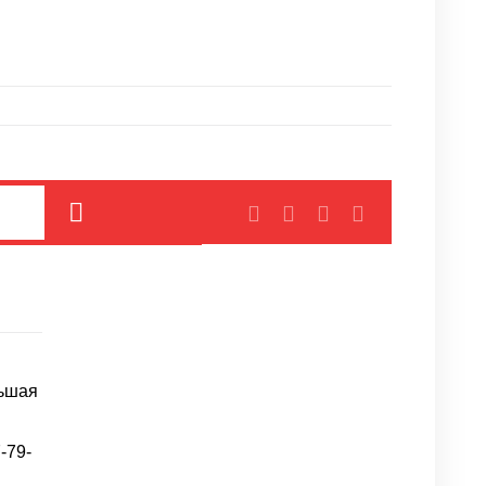
льшая
-79-